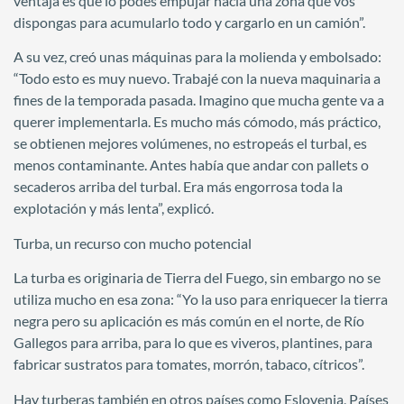
ventaja es que lo podés empujar hacia una zona que vos
dispongas para acumularlo todo y cargarlo en un camión”.
A su vez, creó unas máquinas para la molienda y embolsado:
“Todo esto es muy nuevo. Trabajé con la nueva maquinaria a
fines de la temporada pasada. Imagino que mucha gente va a
querer implementarla. Es mucho más cómodo, más práctico,
se obtienen mejores volúmenes, no estropeás el turbal, es
menos contaminante. Antes había que andar con pallets o
secaderos arriba del turbal. Era más engorrosa toda la
explotación y más lenta”, explicó.
Turba, un recurso con mucho potencial
La turba es originaria de Tierra del Fuego, sin embargo no se
utiliza mucho en esa zona: “Yo la uso para enriquecer la tierra
negra pero su aplicación es más común en el norte, de Río
Gallegos para arriba, para lo que es viveros, plantines, para
fabricar sustratos para tomates, morrón, tabaco, cítricos”.
Hay turberas también en otros países como Eslovenia, Países