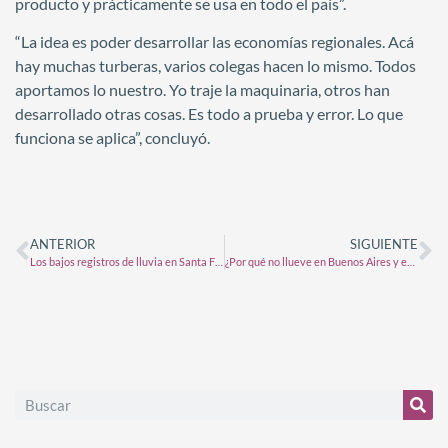
producto y prácticamente se usa en todo el país”.
“La idea es poder desarrollar las economías regionales. Acá
hay muchas turberas, varios colegas hacen lo mismo. Todos
aportamos lo nuestro. Yo traje la maquinaria, otros han
desarrollado otras cosas. Es todo a prueba y error. Lo que
funciona se aplica”, concluyó.
ANTERIOR
SIGUIENTE
Los bajos registros de lluvia en Santa Fe condicionan la cosecha de sorgo granífero y maíz
¿Por qué no llueve en Buenos Aires y en el resto de la región pampeana?