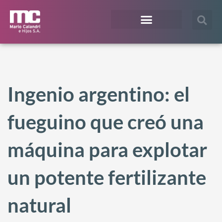
¿En qué te podemos ayudar?
Acceso Extranet
Ingenio argentino: el
fueguino que creó una
máquina para explotar
un potente fertilizante
natural