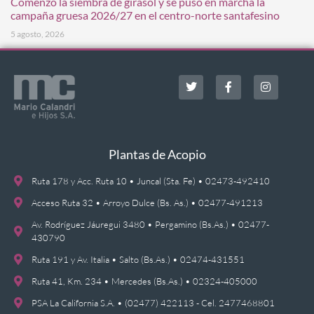
Comenzó la siembra de girasol y se puso en marcha la
campaña gruesa 2026/27 en el centro-norte santafesino
5 agosto, 2026
Plantas de Acopio
Ruta 178 y Acc. Ruta 10 • Juncal (Sta. Fe) • 02473-492410
Acceso Ruta 32 • Arroyo Dulce (Bs. As.) • 02477-491213
Av. Rodríguez Jáuregui 3480 • Pergamino (Bs.As.) • 02477-
430790
Ruta 191 y Av. Italia • Salto (Bs.As.) • 02474-431551
Ruta 41, Km. 234 • Mercedes (Bs.As.) • 02324-405000
PSA La California S.A. • (02477) 422113 - Cel. 2477468801