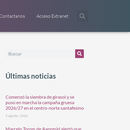
Contactanos
Acceso Extranet
Últimas noticias
Comenzó la siembra de girasol y se
puso en marcha la campaña gruesa
2026/27 en el centro-norte santafesino
5 agosto, 2026
Marcelo Torres de Aapresid alertó que