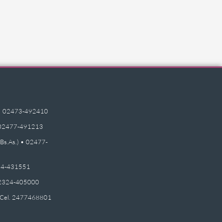
e) • 02473-492410
 • 02477-491213
(Bs.As.) • 02477-
2474-431551
 02324-405000
 - Cel. 2477468801