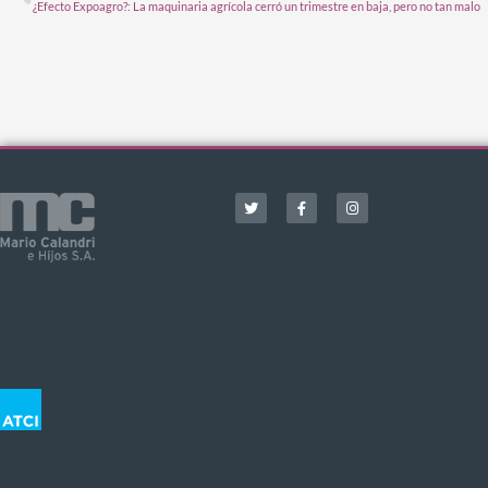
¿Efecto Expoagro?: La maquinaria agrícola cerró un trimestre en baja, pero no tan malo