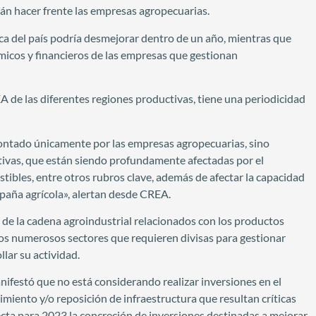
án hacer frente las empresas agropecuarias.
a del país podría desmejorar dentro de un año, mientras que
icos y financieros de las empresas que gestionan
de las diferentes regiones productivas, tiene una periodicidad
frontado únicamente por las empresas agropecuarias, sino
tivas, que están siendo profundamente afectadas por el
ibles, entre otros rubros clave, además de afectar la capacidad
paña agrícola», alertan desde CREA.
 de la cadena agroindustrial relacionados con los productos
os numerosos sectores que requieren divisas para gestionar
lar su actividad.
festó que no está considerando realizar inversiones en el
miento y/o reposición de infraestructura que resultan críticas
ecta para 2023 la concreción de inversiones destinadas a mejorar