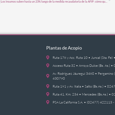
Los insumos suben hasta un 23% luego de la medida recaudatoria de la AFIP: cómo queda el poder de compra de los granos
Plantas de Acopio
Ruta 178 y Acc. Ruta 10 • Juncal (Sta. F
Acceso Ruta 32 • Arroyo Dulce (Bs. As.)
Av. Rodríguez Jáuregui 3480 • Pergamino 
430790
Ruta 191 y Av. Italia • Salto (Bs.As.) • 0
Ruta 41, Km. 234 • Mercedes (Bs.As.) •
PSA La California S.A. • (02477) 422113