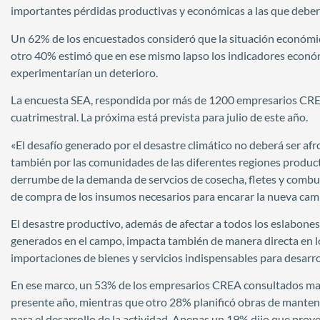
importantes pérdidas productivas y económicas a las que deber
Un 62% de los encuestados consideró que la situación económic
otro 40% estimó que en ese mismo lapso los indicadores económ
experimentarían un deterioro.
La encuesta SEA, respondida por más de 1200 empresarios CREA 
cuatrimestral. La próxima está prevista para julio de este año.
«El desafío generado por el desastre climático no deberá ser a
también por las comunidades de las diferentes regiones produc
derrumbe de la demanda de servcios de cosecha, fletes y combust
de compra de los insumos necesarios para encarar la nueva cam
El desastre productivo, además de afectar a todos los eslabones
generados en el campo, impacta también de manera directa en l
importaciones de bienes y servicios indispensables para desarrol
En ese marco, un 53% de los empresarios CREA consultados mani
presente año, mientras que otro 28% planificó obras de manteni
para el desarrollo de la actividad. Apenas un 19% dijo que proy