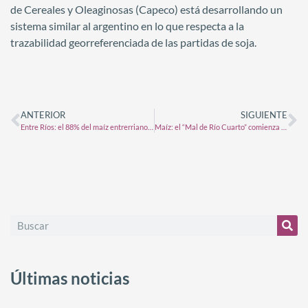
de Cereales y Oleaginosas (Capeco) está desarrollando un
sistema similar al argentino en lo que respecta a la
trazabilidad georreferenciada de las partidas de soja.
ANTERIOR
SIGUIENTE
Entre Ríos: el 88% del maíz entrerriano presenta una condición entre Buena y Muy Buena
Maíz: el “Mal de Río Cuarto” comienza a encender las primeras alertas
Últimas noticias