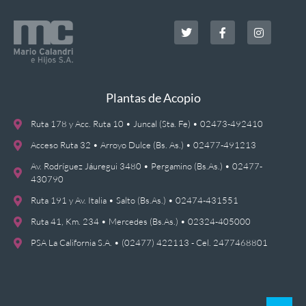
Plantas de Acopio
Ruta 178 y Acc. Ruta 10 • Juncal (Sta. Fe) • 02473-492410
Acceso Ruta 32 • Arroyo Dulce (Bs. As.) • 02477-491213
Av. Rodríguez Jáuregui 3480 • Pergamino (Bs.As.) • 02477-
430790
Ruta 191 y Av. Italia • Salto (Bs.As.) • 02474-431551
Ruta 41, Km. 234 • Mercedes (Bs.As.) • 02324-405000
PSA La California S.A. • (02477) 422113 - Cel. 2477468801