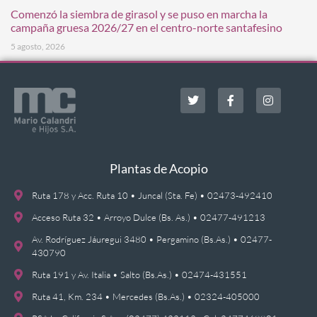
Comenzó la siembra de girasol y se puso en marcha la
campaña gruesa 2026/27 en el centro-norte santafesino
5 agosto, 2026
Plantas de Acopio
Ruta 178 y Acc. Ruta 10 • Juncal (Sta. Fe) • 02473-492410
Acceso Ruta 32 • Arroyo Dulce (Bs. As.) • 02477-491213
Av. Rodríguez Jáuregui 3480 • Pergamino (Bs.As.) • 02477-
430790
Ruta 191 y Av. Italia • Salto (Bs.As.) • 02474-431551
Ruta 41, Km. 234 • Mercedes (Bs.As.) • 02324-405000