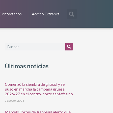
Contactanos
Acceso Extranet
Últimas noticias
Comenzó la siembra de girasol y se
puso en marcha la campaña gruesa
2026/27 en el centro-norte santafesino
5 agosto, 2026
Marcelo Torres de Aapresid alertó que