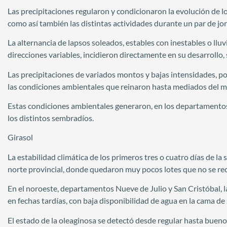
Las precipitaciones regularon y condicionaron la evolución de los
como así también las distintas actividades durante un par de jo
La alternancia de lapsos soleados, estables con inestables o llu
direcciones variables, incidieron directamente en su desarrollo,
Las precipitaciones de variados montos y bajas intensidades, pos
las condiciones ambientales que reinaron hasta mediados del m
Estas condiciones ambientales generaron, en los departamentos d
los distintos sembradíos.
Girasol
La estabilidad climática de los primeros tres o cuatro días de la
norte provincial, donde quedaron muy pocos lotes que no se re
En el noroeste, departamentos Nueve de Julio y San Cristóbal, la
en fechas tardías, con baja disponibilidad de agua en la cama de 
El estado de la oleaginosa se detectó desde regular hasta bueno