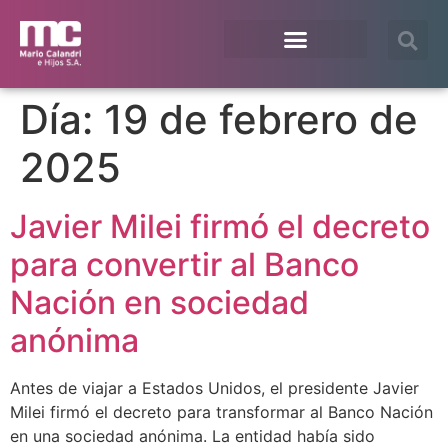
¿En qué te podemos ayudar?
Acceso Extranet
Día:
19 de febrero de
2025
Javier Milei firmó el decreto
para convertir al Banco
Nación en sociedad
anónima
Antes de viajar a Estados Unidos, el presidente Javier
Milei firmó el decreto para transformar al Banco Nación
en una sociedad anónima. La entidad había sido