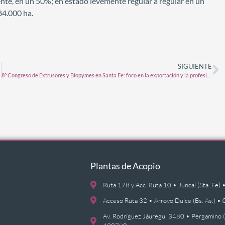
ente, en un 50%; en estado levemente regular a regular en un
84.000 ha.
SIGUIENTE
8° Congreso de Extrusores y Biopymes en Santa Fe: foco en la exportación y la profesionalización
Plantas de Acopio
Ruta 178 y Acc. Ruta 10 • Juncal (Sta. F
Acceso Ruta 32 • Arroyo Dulce (Bs. As.)
Av. Rodríguez Jáuregui 3480 • Pergamino 