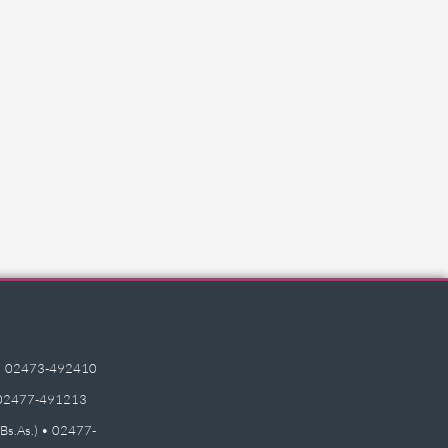
e) • 02473-492410
 • 02477-491213
(Bs.As.) • 02477-