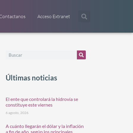
Contactanos
Acceso Extranet
Últimas noticias
El ente que controlará la hidrovía se
constituye este viernes
6 agosto, 2026
A cuánto llegarán el dólar y la inflación
a fin de año, según los principales