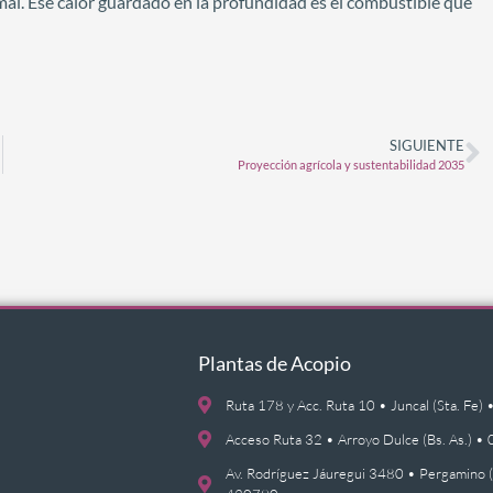
l. Ese calor guardado en la profundidad es el combustible que
SIGUIENTE
Proyección agrícola y sustentabilidad 2035
Plantas de Acopio
Ruta 178 y Acc. Ruta 10 • Juncal (Sta. F
Acceso Ruta 32 • Arroyo Dulce (Bs. As.)
Av. Rodríguez Jáuregui 3480 • Pergamino 