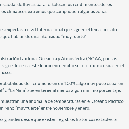
n caudal de lluvias para fortalecer los rendimientos de los
menos climáticos extremos que compliquen algunas zonas
es expertas a nivel internacional que siguen el tema, no solo
o que hablan de una intensidad “muy fuerte”.
ministración Nacional Oceánica y Atmosférica (NOAA, por sus
e sigue de cerca este fenómeno, emitió su informe mensual en el
 meses.
a probabilidad del fenómeno en un 100%, algo muy poco usual en
al” o “La Niña” suelen tener al menos algún mínimo porcentaje.
que muestran una anomalía de temperaturas en el Océano Pacífico
 un Niño “muy fuerte” entre noviembre y enero.
 grandes desde que existen registros históricos estables, a