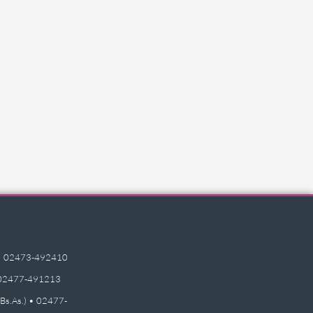
e) • 02473-492410
 • 02477-491213
(Bs.As.) • 02477-