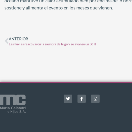
océano mantuvo un calor acumulado bien por encima de lo norma
sostiene y alimenta el evento en los meses que vienen.
ANTERIOR
Las lluvias reactivaron la siembra de trigo y se avanzó un 50 %