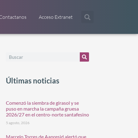
Contactanos
Acceso Extranet
Últimas noticias
Comenzó la siembra de girasol y se
puso en marcha la campaña gruesa
2026/27 en el centro-norte santafesino
5 agosto, 2026
Marcelo Torres de Aapresid alertó que