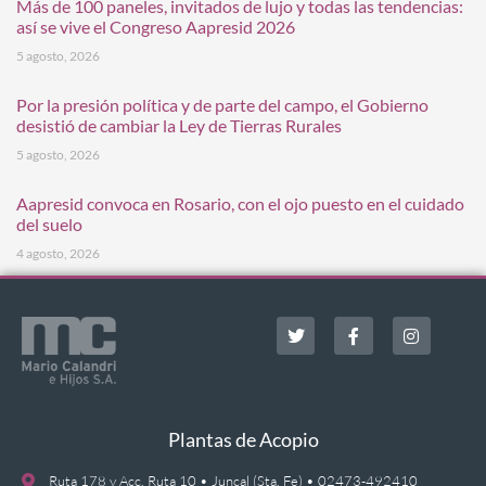
Más de 100 paneles, invitados de lujo y todas las tendencias:
así se vive el Congreso Aapresid 2026
5 agosto, 2026
Por la presión política y de parte del campo, el Gobierno
desistió de cambiar la Ley de Tierras Rurales
5 agosto, 2026
Aapresid convoca en Rosario, con el ojo puesto en el cuidado
del suelo
4 agosto, 2026
Plantas de Acopio
Ruta 178 y Acc. Ruta 10 • Juncal (Sta. Fe) • 02473-492410