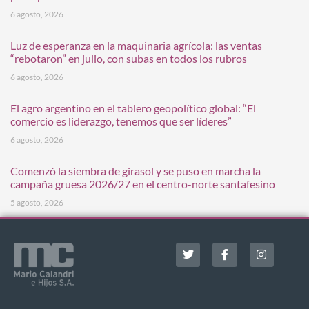
6 agosto, 2026
Luz de esperanza en la maquinaria agrícola: las ventas
“rebotaron” en julio, con subas en todos los rubros
6 agosto, 2026
El agro argentino en el tablero geopolítico global: “El
comercio es liderazgo, tenemos que ser líderes”
6 agosto, 2026
Comenzó la siembra de girasol y se puso en marcha la
campaña gruesa 2026/27 en el centro-norte santafesino
5 agosto, 2026