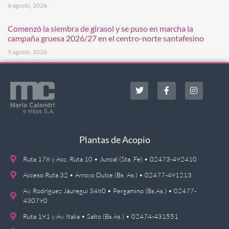
6 agosto, 2026
Comenzó la siembra de girasol y se puso en marcha la
campaña gruesa 2026/27 en el centro-norte santafesino
5 agosto, 2026
Plantas de Acopio
Ruta 178 y Acc. Ruta 10 • Juncal (Sta. Fe) • 02473-492410
Acceso Ruta 32 • Arroyo Dulce (Bs. As.) • 02477-491213
Av. Rodríguez Jáuregui 3480 • Pergamino (Bs.As.) • 02477-
430790
Ruta 191 y Av. Italia • Salto (Bs.As.) • 02474-431551