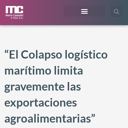
¿En qué te podemos ayudar?
Acceso Extranet
“El Colapso logístico
marítimo limita
gravemente las
exportaciones
agroalimentarias”