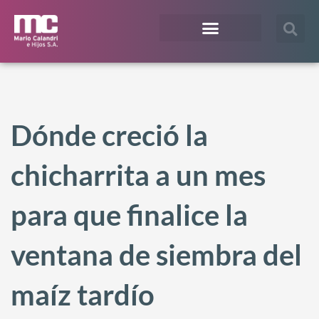
¿En qué te podemos ayudar?
Acceso Extranet
Dónde creció la
chicharrita a un mes
para que finalice la
ventana de siembra del
maíz tardío