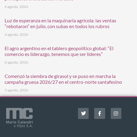
6 agosto, 2026
Luz de esperanza en la maquinaria agrícola: las ventas
“rebotaron” en julio, con subas en todos los rubros
6 agosto, 2026
El agro argentino en el tablero geopolítico global: “El
comercio es liderazgo, tenemos que ser líderes”
6 agosto, 2026
Comenzó la siembra de girasol y se puso en marcha la
campaña gruesa 2026/27 en el centro-norte santafesino
5 agosto, 2026