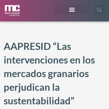
¿En qué te podemos ayudar?
Acceso Extranet
AAPRESID “Las
intervenciones en los
mercados granarios
perjudican la
sustentabilidad”