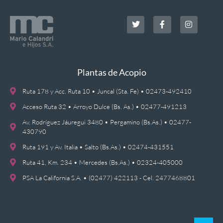
Plantas de Acopio
Ruta 178 y Acc. Ruta 10 • Juncal (Sta. Fe) • 02473-492410
Acceso Ruta 32 • Arroyo Dulce (Bs. As.) • 02477-491213
Av. Rodríguez Jáuregui 3480 • Pergamino (Bs.As.) • 02477-
430790
Ruta 191 y Av. Italia • Salto (Bs.As.) • 02474-431551
Ruta 41, Km. 234 • Mercedes (Bs.As.) • 02324-405000
PSA La California S.A. • (02477) 422113 - Cel. 2477468801