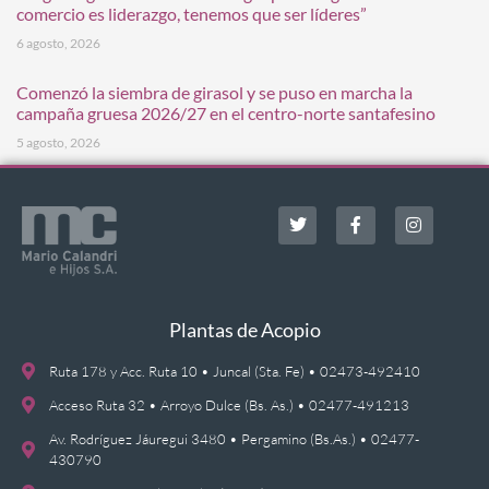
comercio es liderazgo, tenemos que ser líderes”
6 agosto, 2026
Comenzó la siembra de girasol y se puso en marcha la
campaña gruesa 2026/27 en el centro-norte santafesino
5 agosto, 2026
Plantas de Acopio
Ruta 178 y Acc. Ruta 10 • Juncal (Sta. Fe) • 02473-492410
Acceso Ruta 32 • Arroyo Dulce (Bs. As.) • 02477-491213
Av. Rodríguez Jáuregui 3480 • Pergamino (Bs.As.) • 02477-
430790