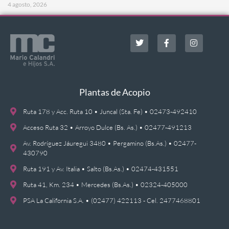
4 agosto, 2026
Plantas de Acopio
Ruta 178 y Acc. Ruta 10 • Juncal (Sta. Fe) • 02473-492410
Acceso Ruta 32 • Arroyo Dulce (Bs. As.) • 02477-491213
Av. Rodríguez Jáuregui 3480 • Pergamino (Bs.As.) • 02477-
430790
Ruta 191 y Av. Italia • Salto (Bs.As.) • 02474-431551
Ruta 41, Km. 234 • Mercedes (Bs.As.) • 02324-405000
PSA La California S.A. • (02477) 422113 - Cel. 2477468801