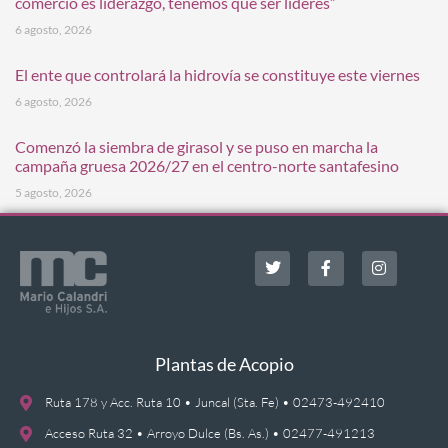
comercio es liderazgo, tenemos que ser líderes”
6 agosto, 2026
El ente que controlará la hidrovía se constituye este viernes
6 agosto, 2026
Comenzó la siembra de girasol y se puso en marcha la
campaña gruesa 2026/27 en el centro-norte santafesino
5 agosto, 2026
Plantas de Acopio
Ruta 178 y Acc. Ruta 10 • Juncal (Sta. Fe) • 02473-492410
Acceso Ruta 32 • Arroyo Dulce (Bs. As.) • 02477-491213