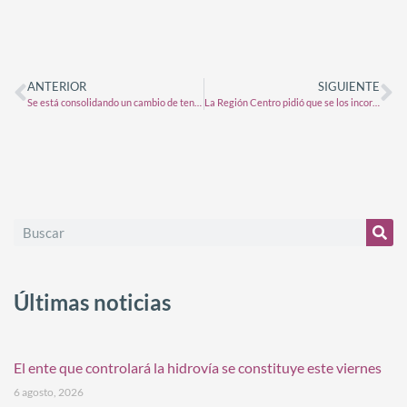
ANTERIOR
SIGUIENTE
Se está consolidando un cambio de tendencia en soja: la recuperación es mejor a la esperada
La Región Centro pidió que se los incorpore al proceso de la nueva licitación de la Hidrovía
Últimas noticias
El ente que controlará la hidrovía se constituye este viernes
6 agosto, 2026