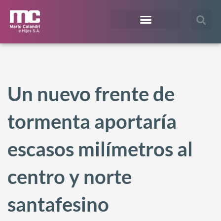
¿En qué te podemos ayudar?
Acceso Extranet
Un nuevo frente de
tormenta aportaría
escasos milímetros al
centro y norte
santafesino