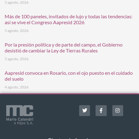
5 agosto, 2026
Más de 100 paneles, invitados de lujo y todas las tendencias:
así se vive el Congreso Aapresid 2026
5 agosto, 2026
Por la presión política y de parte del campo, el Gobierno
desistió de cambiar la Ley de Tierras Rurales
5 agosto, 2026
Aapresid convoca en Rosario, con el ojo puesto en el cuidado
del suelo
4 agosto, 2026