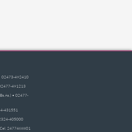
e) • 02473-492410
 • 02477-491213
(Bs.As.) • 02477-
2474-431551
 02324-405000
 - Cel. 2477468801