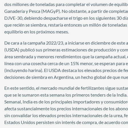
dos millones de toneladas para completar el volumen de equilibr
Ganadería y Pesca (MAGyP). No obstante, a partir de completar
DJVE-30, debiendo despacharse el trigo en los siguientes 30 día
que recién se siembra, restaría entonces un millón de tonelada
equilibrio en los próximos meses.
De cara a la campaña 2022/23, a iniciarse en diciembre de este
(USDA) publicó sus primeras estimaciones de producción y come
área sembrada y menores rendimientos que la campaña actual, 
línea con una cosecha cerca de un 15% menor, se esperan para e
(incluyendo harina). El USDA destaca los elevados precios de f
decisiones de siembra en Argentina, un hecho global de que nue
En este sentido, el mercado mundial de fertilizantes sigue sustan
que se le sumaron esta semana los primeros tenders de la India
Semanal, India es de los principales importadores y consumidore
afecta sustancialmente los precios internacionales de los abo
sin convalidar los elevados precios internacionales de la urea, fe
Estados Unidos persisten sin interés de compra, de acuerdo con u