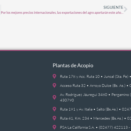
SIGUIENTE
Por los mejores precios internacionales, las exportaciones del agro aportarán este año USD 16.000 millones más que en 2020
Plantas de Acopio
Ruta 178 y Acc. Ruta 10 • Juncal (Sta. F
Acceso Ruta 32 • Arroyo Dulce (Bs. As.)
Av. Rodríguez Jáuregui 3480 • Pergamino 
430790
Ruta 191 y Av. Italia • Salto (Bs.As.) • 0
Ruta 41, Km. 234 • Mercedes (Bs.As.) •
PSA La California S.A. • (02477) 422113