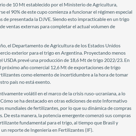
io de 10 Mt establecido por el Ministerio de Agricultura,
se el 90% de este cupo comienza a funcionar el régimen especial
s de presentada la DJVE. Siendo esto impracticable en un trigo
s de ventas externas para completar el actual volumen de
 año, el Departamento de Agricultura de los Estados Unidos
rcio exterior para el trigo en Argentina. Proyectando menos
el USDA prevé una producción de 18,6 Mt de trigo 2022/23. En
l próximo año comercial 12,6 Mt de exportaciones de trigo
ertilizantes como elemento de incertidumbre a la hora de tomar
stro país no está exento.
tivamente volátil en el marco de la crisis ruso-ucraniana, a lo
. Cómo se ha destacado en otras ediciones de este Informativo
s mundiales de fertilizantes, por lo que su dinámica de compras
nos. De esta manera, la potencia emergente comenzó sus compras
rtilizante fundamental para el trigo, al tiempo que Brasil y
n reporte de Ingeniería en Fertilizantes (IF).