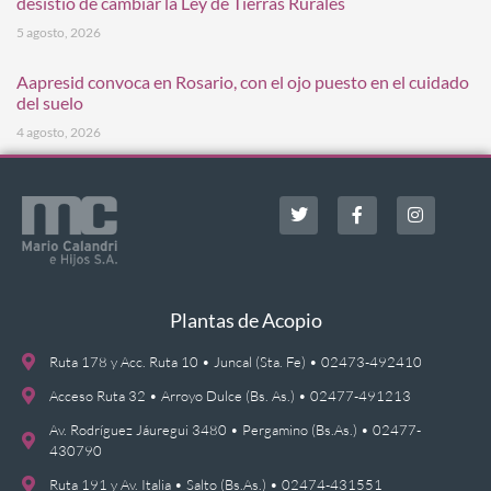
desistió de cambiar la Ley de Tierras Rurales
5 agosto, 2026
Aapresid convoca en Rosario, con el ojo puesto en el cuidado
del suelo
4 agosto, 2026
Plantas de Acopio
Ruta 178 y Acc. Ruta 10 • Juncal (Sta. Fe) • 02473-492410
Acceso Ruta 32 • Arroyo Dulce (Bs. As.) • 02477-491213
Av. Rodríguez Jáuregui 3480 • Pergamino (Bs.As.) • 02477-
430790
Ruta 191 y Av. Italia • Salto (Bs.As.) • 02474-431551