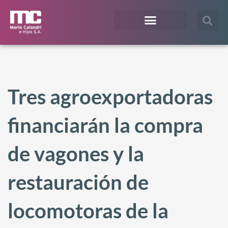
¿En qué te podemos ayudar?
Acceso Extranet
Tres agroexportadoras
financiarán la compra
de vagones y la
restauración de
locomotoras de la