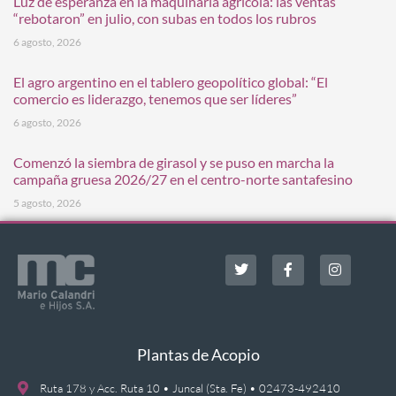
Luz de esperanza en la maquinaria agrícola: las ventas
“rebotaron” en julio, con subas en todos los rubros
6 agosto, 2026
El agro argentino en el tablero geopolítico global: “El
comercio es liderazgo, tenemos que ser líderes”
6 agosto, 2026
Comenzó la siembra de girasol y se puso en marcha la
campaña gruesa 2026/27 en el centro-norte santafesino
5 agosto, 2026
Plantas de Acopio
Ruta 178 y Acc. Ruta 10 • Juncal (Sta. Fe) • 02473-492410