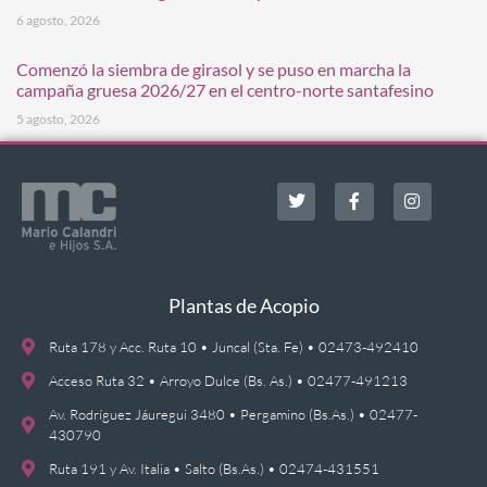
6 agosto, 2026
Comenzó la siembra de girasol y se puso en marcha la
campaña gruesa 2026/27 en el centro-norte santafesino
5 agosto, 2026
Plantas de Acopio
Ruta 178 y Acc. Ruta 10 • Juncal (Sta. Fe) • 02473-492410
Acceso Ruta 32 • Arroyo Dulce (Bs. As.) • 02477-491213
Av. Rodríguez Jáuregui 3480 • Pergamino (Bs.As.) • 02477-
430790
Ruta 191 y Av. Italia • Salto (Bs.As.) • 02474-431551