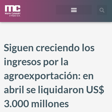
¿En qué te podemos ayudar?
Acceso Extranet
Siguen creciendo los
ingresos por la
agroexportación: en
abril se liquidaron US$
3.000 millones