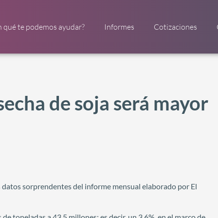
n qué te podemos ayudar?
Informes
Cotizaciones
secha de soja será mayor
os datos sorprendentes del informe mensual elaborado por El
 de toneladas a 43,5 millones; es decir, un 3,6%, en el marco de