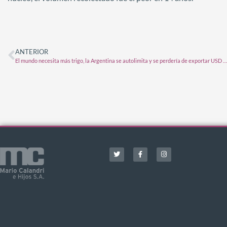
ANTERIOR
El mundo necesita más trigo, la Argentina se autolimita y se perdería de exportar USD 2.000 millones adicionales en la próxima campaña