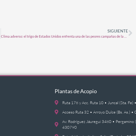
SIGUIENTE
Clima adverso: el trigo de Estados Unidos enfrenta una de las peores campañas de la historia
Plantas de Acopio
Ruta 178 y Acc. Ruta 10 • Juncal (Sta. F
Acceso Ruta 32 • Arroyo Dulce (Bs. As.)
Av. Rodríguez Jáuregui 3480 • Pergamino 
430790