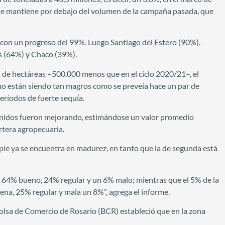
a se mantiene por debajo del volumen de la campaña pasada, que
 con un progreso del 99%. Luego Santiago del Estero (90%),
s (64%) y Chaco (39%).
s de hectáreas –500.000 menos que en el ciclo 2020/21–, el
 no están siendo tan magros como se preveía hace un par de
eríodos de fuerte sequía.
enidos fueron mejorando, estimándose un valor promedio
rtera agropecuaria.
n pie ya se encuentra en madurez, en tanto que la de segunda está
, 64% bueno, 24% regular y un 6% malo; mientras que el 5% de la
ena, 25% regular y mala un 8%”, agrega el informe.
Bolsa de Comercio de Rosario (BCR) estableció que en la zona