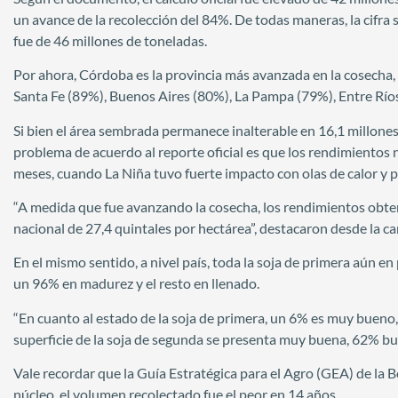
un avance de la recolección del 84%. De todas maneras, la cifr
fue de 46 millones de toneladas.
Por ahora, Córdoba es la provincia más avanzada en la cosecha,
Santa Fe (89%), Buenos Aires (80%), La Pampa (79%), Entre Río
Si bien el área sembrada permanece inalterable en 16,1 millone
problema de acuerdo al reporte oficial es que los rendimientos
meses, cuando La Niña tuvo fuerte impacto con olas de calor y p
“A medida que fue avanzando la cosecha, los rendimientos obt
nacional de 27,4 quintales por hectárea”, destacaron desde la ca
En el mismo sentido, a nivel país, toda la soja de primera aún e
un 96% en madurez y el resto en llenado.
“En cuanto al estado de la soja de primera, un 6% es muy bueno
superficie de la soja de segunda se presenta muy buena, 62% bu
Vale recordar que la Guía Estratégica para el Agro (GEA) de la 
núcleo, el volumen recolectado fue el peor en 14 años.