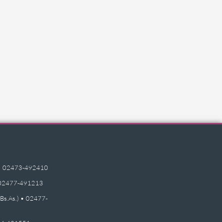
e) • 02473-492410
 • 02477-491213
(Bs.As.) • 02477-