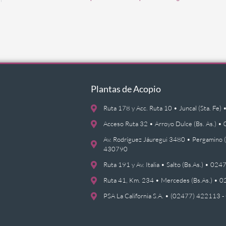
Plantas de Acopio
Ruta 178 y Acc. Ruta 10 • Juncal (Sta. F
Acceso Ruta 32 • Arroyo Dulce (Bs. As.)
Av. Rodríguez Jáuregui 3480 • Pergamino 
430790
Ruta 191 y Av. Italia • Salto (Bs.As.) • 0
Ruta 41, Km. 234 • Mercedes (Bs.As.) •
PSA La California S.A. • (02477) 422113