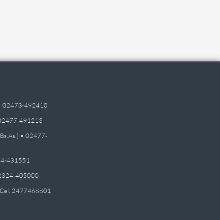
e) • 02473-492410
 • 02477-491213
(Bs.As.) • 02477-
2474-431551
 02324-405000
 - Cel. 2477468801