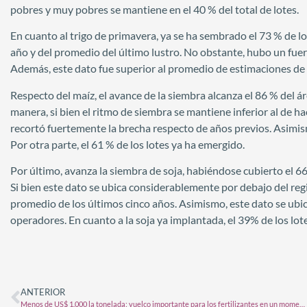
pobres y muy pobres se mantiene en el 40 % del total de lotes.
En cuanto al trigo de primavera, ya se ha sembrado el 73 % de l
año y del promedio del último lustro. No obstante, hubo un fuer
Además, este dato fue superior al promedio de estimaciones de
Respecto del maíz, el avance de la siembra alcanza el 86 % del á
manera, si bien el ritmo de siembra se mantiene inferior al de 
recortó fuertemente la brecha respecto de años previos. Asimi
Por otra parte, el 61 % de los lotes ya ha emergido.
Por último, avanza la siembra de soja, habiéndose cubierto el 6
Si bien este dato se ubica considerablemente por debajo del regi
promedio de los últimos cinco años. Asimismo, este dato se ubic
operadores. En cuanto a la soja ya implantada, el 39% de los lot
ANTERIOR
Menos de US$ 1.000 la tonelada: vuelco importante para los fertilizantes en un momento clave para el trigo