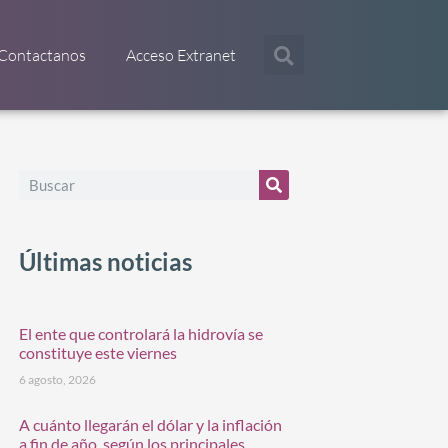
Contactanos
Acceso Extranet
Últimas noticias
El ente que controlará la hidrovía se
constituye este viernes
6 agosto, 2026
A cuánto llegarán el dólar y la inflación
a fin de año, según los principales