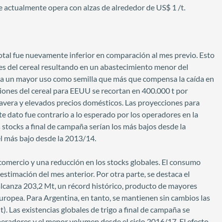
e actualmente opera con alzas de alrededor de US$ 1 /t.
 total fue nuevamente inferior en comparación al mes previo. Esto
es del cereal resultando en un abastecimiento menor del
cta un mayor uso como semilla que más que compensa la caída en
iones del cereal para EEUU se recortan en 400.000 t por
avera y elevados precios domésticos. Las proyecciones para
te dato fue contrario a lo esperado por los operadores en la
stocks a final de campaña serían los más bajos desde la
el más bajo desde la 2013/14.
comercio y una reducción en los stocks globales. El consumo
estimación del mes anterior. Por otra parte, se destaca el
alcanza 203,2 Mt, un récord histórico, producto de mayores
uropea. Para Argentina, en tanto, se mantienen sin cambios las
. Las existencias globales de trigo a final de campaña se
peradores y el menor volumen desde el ciclo 2016/17. El efecto