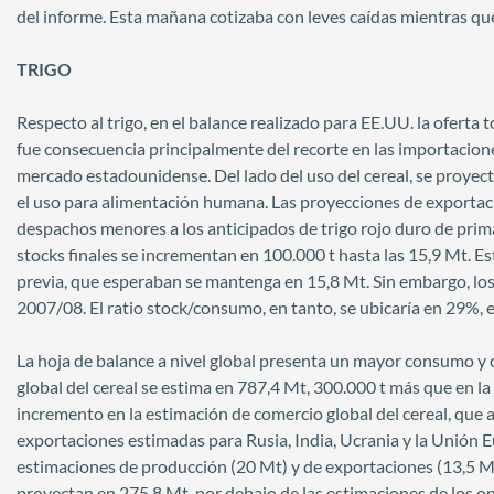
del informe. Esta mañana cotizaba con leves caídas mientras qu
TRIGO
Respecto al trigo, en el balance realizado para EE.UU. la oferta
fue consecuencia principalmente del recorte en las importacion
mercado estadounidense. Del lado del uso del cereal, se proye
el uso para alimentación humana. Las proyecciones de exportac
despachos menores a los anticipados de trigo rojo duro de prim
stocks finales se incrementan en 100.000 t hasta las 15,9 Mt. Es
previa, que esperaban se mantenga en 15,8 Mt. Sin embargo, los 
2007/08. El ratio stock/consumo, en tanto, se ubicaría en 29%, 
La hoja de balance a nivel global presenta un mayor consumo y 
global del cereal se estima en 787,4 Mt, 300.000 t más que en la 
incremento en la estimación de comercio global del cereal, que 
exportaciones estimadas para Rusia, India, Ucrania y la Unión E
estimaciones de producción (20 Mt) y de exportaciones (13,5 Mt)
proyectan en 275,8 Mt, por debajo de las estimaciones de los o