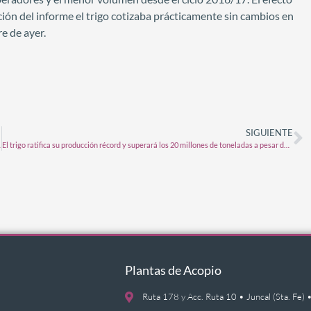
ación del informe el trigo cotizaba prácticamente sin cambios en
e de ayer.
SIGUIENTE
al de soja?
El trigo ratifica su producción récord y superará los 20 millones de toneladas a pesar de la falta de agua
Plantas de Acopio
Ruta 178 y Acc. Ruta 10 • Juncal (Sta. F