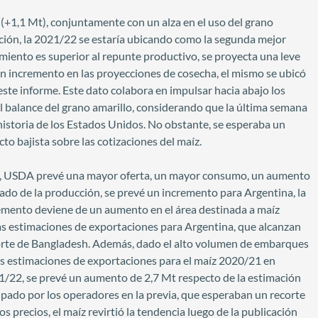
(+1,1 Mt), conjuntamente con un alza en el uso del grano
cción, la 2021/22 se estaría ubicando como la segunda mejor
amiento es superior al repunte productivo, se proyecta una leve
a un incremento en las proyecciones de cosecha, el mismo se ubicó
 este informe. Este dato colabora en impulsar hacia abajo los
el balance del grano amarillo, considerando que la última semana
historia de los Estados Unidos. No obstante, se esperaba un
to bajista sobre las cotizaciones del maíz.
/22, USDA prevé una mayor oferta, un mayor consumo, un aumento
 lado de la producción, se prevé un incremento para Argentina, la
remento deviene de un aumento en el área destinada a maíz
las estimaciones de exportaciones para Argentina, que alcanzan
orte de Bangladesh. Además, dado el alto volumen de embarques
s estimaciones de exportaciones para el maíz 2020/21 en
021/22, se prevé un aumento de 2,7 Mt respecto de la estimación
cipado por los operadores en la previa, que esperaban un recorte
os precios, el maíz revirtió la tendencia luego de la publicación