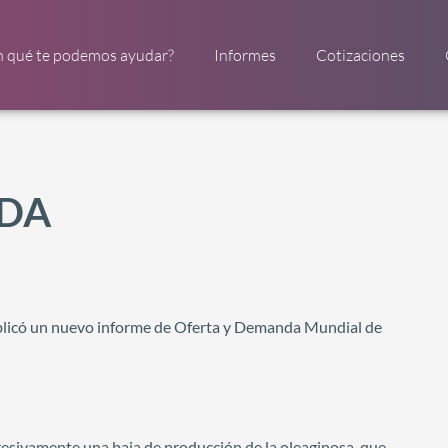
n qué te podemos ayudar?
Informes
Cotizaciones
SDA
blicó un nuevo informe de Oferta y Demanda Mundial de
resivamente una baja de producción de la oleaginosa, que