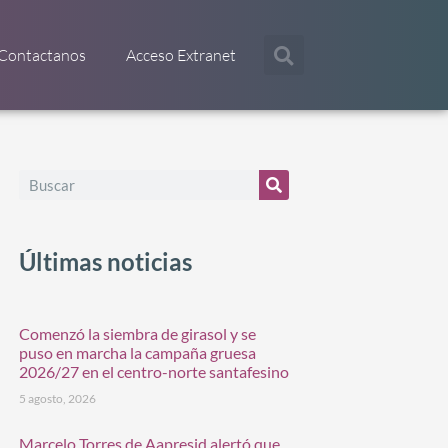
Contactanos
Acceso Extranet
Últimas noticias
Comenzó la siembra de girasol y se
puso en marcha la campaña gruesa
2026/27 en el centro-norte santafesino
5 agosto, 2026
Marcelo Torres de Aapresid alertó que