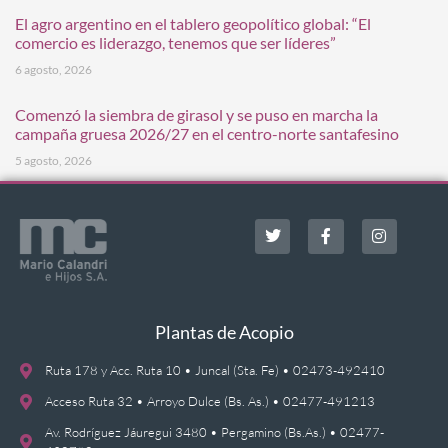
El agro argentino en el tablero geopolítico global: “El
comercio es liderazgo, tenemos que ser líderes”
6 agosto, 2026
Comenzó la siembra de girasol y se puso en marcha la
campaña gruesa 2026/27 en el centro-norte santafesino
5 agosto, 2026
Plantas de Acopio
Ruta 178 y Acc. Ruta 10 • Juncal (Sta. Fe) • 02473-492410
Acceso Ruta 32 • Arroyo Dulce (Bs. As.) • 02477-491213
Av. Rodríguez Jáuregui 3480 • Pergamino (Bs.As.) • 02477-