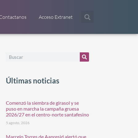
Contactanos
Acceso Extranet
Últimas noticias
Comenzó la siembra de girasol y se
puso en marcha la campaña gruesa
2026/27 en el centro-norte santafesino
5 agosto, 2026
Marcelo Torres de Aapresid alertó que