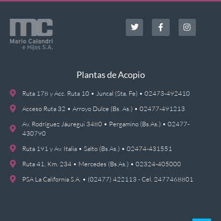
Plantas de Acopio
Ruta 178 y Acc. Ruta 10 • Juncal (Sta. Fe) • 02473-492410
Acceso Ruta 32 • Arroyo Dulce (Bs. As.) • 02477-491213
Av. Rodríguez Jáuregui 3480 • Pergamino (Bs.As.) • 02477-
430790
Ruta 191 y Av. Italia • Salto (Bs.As.) • 02474-431551
Ruta 41, Km. 234 • Mercedes (Bs.As.) • 02324-405000
PSA La California S.A. • (02477) 422113 - Cel. 2477468801