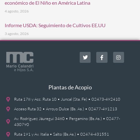
económico de El Niño en América Latina
4 agosto, 2026
Informe USDA: Seguimiento de Cultivos EE.UU
3 agosto, 2026
Plantas de Acopio
Ruta 178 y Acc. Ruta 10 • Juncal (Sta. Fe) • 02473-492410
Acceso Ruta 32 • Arroyo Dulce (Bs. As.) • 02477-491213
Av. Rodríguez Jáuregui 3480 • Pergamino (Bs.As.) • 02477-
430790
Ruta 191 y Av. Italia • Salto (Bs.As.) • 02474-431551