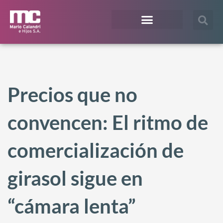
¿En qué te podemos ayudar?
Acceso Extranet
Precios que no
convencen: El ritmo de
comercialización de
girasol sigue en
“cámara lenta”