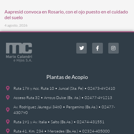
Aapresid convoca en Rosario, con el ojo puesto en el cuidado
del suelo
4 agosto, 2026
Plantas de Acopio
Ruta 178 y Acc. Ruta 10 • Juncal (Sta. Fe) • 02473-492410
Acceso Ruta 32 • Arroyo Dulce (Bs. As.) • 02477-491213
Av. Rodríguez Jáuregui 3480 • Pergamino (Bs.As.) • 02477-
430790
Ruta 191 y Av. Italia • Salto (Bs.As.) • 02474-431551
Ruta 41, Km. 234 • Mercedes (Bs.As.) • 02324-405000