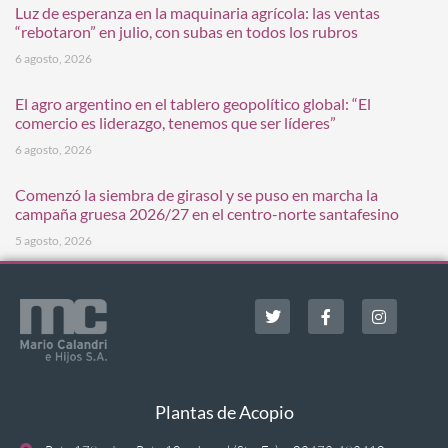
Luz de esperanza en la maquinaria agrícola: las ventas
“rebotaron” en julio, con subas en todos los rubros
6 agosto, 2026
El agro argentino en el tablero geopolítico global: “El
comercio es liderazgo, tenemos que ser líderes”
6 agosto, 2026
Comenzó la siembra de girasol y se puso en marcha la
campaña gruesa 2026/27 en el centro-norte santafesino
5 agosto, 2026
Plantas de Acopio