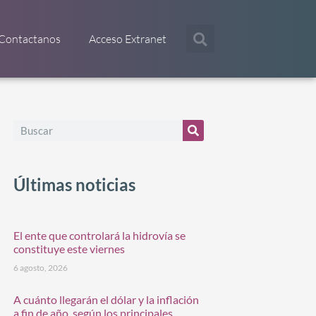
Contactanos
Acceso Extranet
Últimas noticias
El ente que controlará la hidrovía se
constituye este viernes
6 agosto, 2026
A cuánto llegarán el dólar y la inflación
a fin de año, según los principales