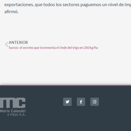
exportaciones, que todos los sectores paguemos un nivel de impu
afirmó.
ANTERIOR
Surcos: el secreto que incrementa el rinde del trigo en 250 kg/ha