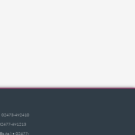
e) • 02473-492410
 • 02477-491213
(Bs.As.) • 02477-