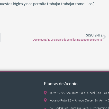
estos lógico y nos permita trabajar trabajar tranquilos”,
SIGUIENTE
Domínguez: “El uso propio de semillas no puede ser gratuito”
Plantas de Acopio
Ruta 178 y Acc. Ruta 10 • Juncal (Sta. F
Acceso Ruta 32 • Arroyo Dulce (Bs. As.)
Av. Rodríguez Jáuregui 3480 • Pergamino 