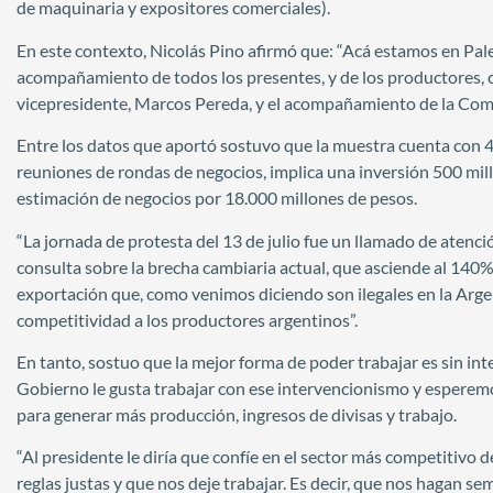
de maquinaria y expositores comerciales).
En este contexto, Nicolás Pino afirmó que: “Acá estamos en Pale
acompañamiento de todos los presentes, y de los productores, c
vicepresidente, Marcos Pereda, y el acompañamiento de la Comi
Entre los datos que aportó sostuvo que la muestra cuenta con 4
reuniones de rondas de negocios, implica una inversión 500 mill
estimación de negocios por 18.000 millones de pesos.
“La jornada de protesta del 13 de julio fue un llamado de atenci
consulta sobre la brecha cambiaria actual, que asciende al 140%,
exportación que, como venimos diciendo son ilegales en la Argen
competitividad a los productores argentinos”.
En tanto, sostuo que la mejor forma de poder trabajar es sin i
Gobierno le gusta trabajar con ese intervencionismo y esperemos
para generar más producción, ingresos de divisas y trabajo.
“Al presidente le diría que confíe en el sector más competitivo 
reglas justas y que nos deje trabajar. Es decir, que nos hagan s