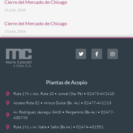
Cierre del Mercado de Chicago
21 julio, 2026
Cierre del Mercado de Chicago
17 julio, 2026
Plantas de Acopio
Ruta 178 y Acc. Ruta 10 • Juncal (Sta. Fe) • 02473-492410
Acceso Ruta 32 • Arroyo Dulce (Bs. As.) • 02477-491213
Av. Rodríguez Jáuregui 3480 • Pergamino (Bs.As.) • 02477-
430790
Ruta 191 y Av. Italia • Salto (Bs.As.) • 02474-431551