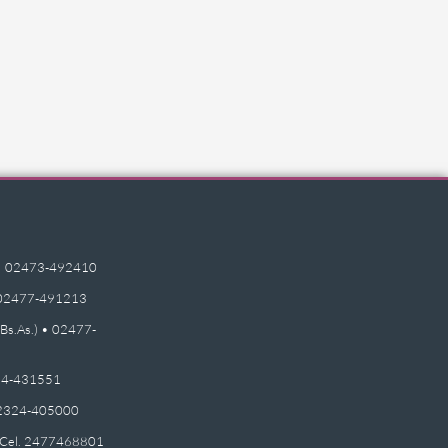
e) • 02473-492410
 • 02477-491213
(Bs.As.) • 02477-
2474-431551
 02324-405000
 - Cel. 2477468801