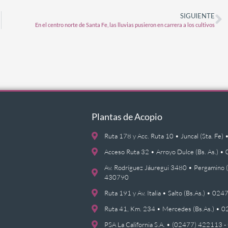
SIGUIENTE
En el centro norte de Santa Fe, las lluvias pusieron en carrera a los cultivos
Plantas de Acopio
Ruta 178 y Acc. Ruta 10 • Juncal (Sta. F
Acceso Ruta 32 • Arroyo Dulce (Bs. As.)
Av. Rodríguez Jáuregui 3480 • Pergamino 
430790
Ruta 191 y Av. Italia • Salto (Bs.As.) • 0
Ruta 41, Km. 234 • Mercedes (Bs.As.) •
PSA La California S.A. • (02477) 422113