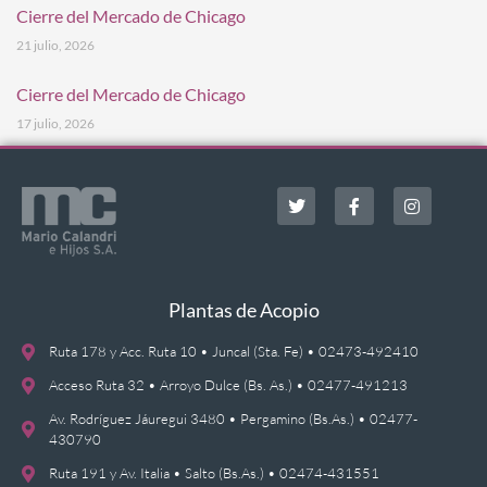
Cierre del Mercado de Chicago
21 julio, 2026
Cierre del Mercado de Chicago
17 julio, 2026
Plantas de Acopio
Ruta 178 y Acc. Ruta 10 • Juncal (Sta. Fe) • 02473-492410
Acceso Ruta 32 • Arroyo Dulce (Bs. As.) • 02477-491213
Av. Rodríguez Jáuregui 3480 • Pergamino (Bs.As.) • 02477-
430790
Ruta 191 y Av. Italia • Salto (Bs.As.) • 02474-431551