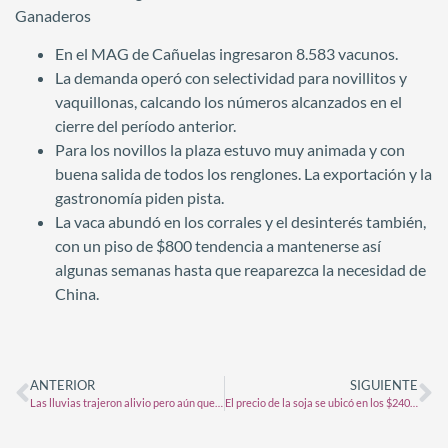
Ganaderos
En el MAG de Cañuelas ingresaron 8.583 vacunos.
La demanda operó con selectividad para novillitos y
vaquillonas, calcando los números alcanzados en el
cierre del período anterior.
Para los novillos la plaza estuvo muy animada y con
buena salida de todos los renglones. La exportación y la
gastronomía piden pista.
La vaca abundó en los corrales y el desinterés también,
con un piso de $800 tendencia a mantenerse así
algunas semanas hasta que reaparezca la necesidad de
China.
ANTERIOR
SIGUIENTE
Las lluvias trajeron alivio pero aún quedan zonas donde falta agua
El precio de la soja se ubicó en los $240.000 pesos en Rosario: qué pasó con el trigo y el maíz