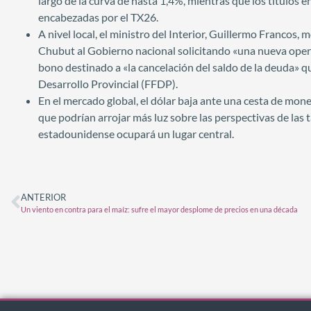
largo de la curva de hasta 1,4%, mientras que los títulos
encabezadas por el TX26.
A nivel local, el ministro del Interior, Guillermo Francos
Chubut al Gobierno nacional solicitando «una nueva oper
bono destinado a «la cancelación del saldo de la deuda» q
Desarrollo Provincial (FFDP).
En el mercado global, el dólar baja ante una cesta de mo
que podrían arrojar más luz sobre las perspectivas de las ta
estadounidense ocupará un lugar central.
ANTERIOR
Un viento en contra para el maíz: sufre el mayor desplome de precios en una década