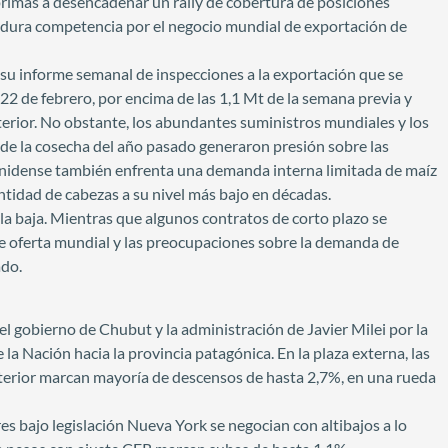
primas a desencadenar un rally de cobertura de posiciones
 la dura competencia por el negocio mundial de exportación de
en su informe semanal de inspecciones a la exportación que se
22 de febrero, por encima de las 1,1 Mt de la semana previa y
terior. No obstante, los abundantes suministros mundiales y los
e la cosecha del año pasado generaron presión sobre las
ounidense también enfrenta una demanda interna limitada de maíz
ntidad de cabezas a su nivel más bajo en décadas.
a baja. Mientras que algunos contratos de corto plazo se
e oferta mundial y las preocupaciones sobre la demanda de
ado.
el gobierno de Chubut y la administración de Javier Milei por la
 la Nación hacia la provincia patagónica. En la plaza externa, las
xterior marcan mayoría de descensos de hasta 2,7%, en una rueda
es bajo legislación Nueva York se negocian con altibajos a lo