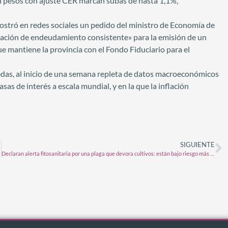
 en pesos con ajuste CER marcan subas de hasta 1,1%,
, mostró en redes sociales un pedido del ministro de Economía de
ación de endeudamiento consistente» para la emisión de un
ue mantiene la provincia con el Fondo Fiduciario para el
nedas, al inicio de una semana repleta de datos macroeconómicos
sas de interés a escala mundial, y en la que la inflación
SIGUIENTE
Declaran alerta fitosanitaria por una plaga que devora cultivos: están bajo riesgo más de US$ 3.700 millones del campo argentino