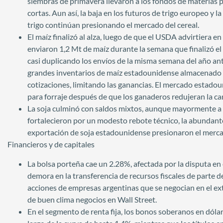
siembras de primavera llevaron a los fondos de materias 
cortas. Aun así, la baja en los futuros de trigo europeo y
trigo continúan presionando el mercado del cereal.
El maíz finalizó al alza, luego de que el USDA advirtiera 
enviaron 1,2 Mt de maíz durante la semana que finalizó el 
casi duplicando los envíos de la misma semana del año an
grandes inventarios de maíz estadounidense almacenado d
cotizaciones, limitando las ganancias. El mercado estad
para forraje después de que los ganaderos redujeran la ca
La soja culminó con saldos mixtos, aunque mayormente a l
fortalecieron por un modesto rebote técnico, la abundant
exportación de soja estadounidense presionaron el merc
Financieros y de capitales
La bolsa porteña cae un 2.28%, afectada por la disputa en 
demora en la transferencia de recursos fiscales de parte de
acciones de empresas argentinas que se negocian en el e
de buen clima negocios en Wall Street.
En el segmento de renta fija, los bonos soberanos en dólar