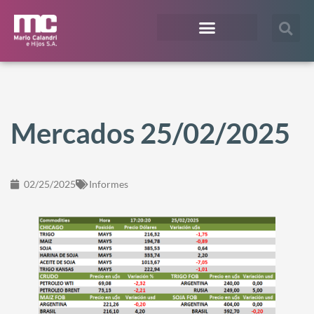
¿En qué te podemos ayudar?
Acceso Extranet
Mercados 25/02/2025
02/25/2025
Informes