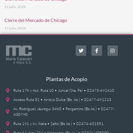
21 julio, 2026
Cierre del Mercado de Chicago
17 julio, 2026
Plantas de Acopio
Ruta 178 y Acc. Ruta 10 • Juncal (Sta. Fe) • 02473-492410
Acceso Ruta 32 • Arroyo Dulce (Bs. As.) • 02477-491213
Av. Rodríguez Jáuregui 3480 • Pergamino (Bs.As.) • 02477-
430790
Ruta 191 y Av. Italia • Salto (Bs.As.) • 02474-431551
Ruta 41, Km. 234 • Mercedes (Bs.As.) • 02324-405000