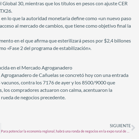
el Global 30, mientras que los títulos en pesos con ajuste CER
 TX26.
s en lo que la autoridad monetaria define como «un nuevo paso
e acceso al mercado de cambios, que tiene como objetivo final la
nto en el que afirma que esterilizará pesos por $2,4 billones
mo «Fase 2 del programa de estabilización».
educida en el Mercado Agroganadero
o Agroganadero de Cañuelas se concretó hoy con una entrada
vacunos, contra los 7176 de ayer y los 8500/9000 que
es, los compradores actuaron con calma, acentuaron la
 la rueda de negocios precedente.
SIGUIENTE
Para potenciar la economía regional, habrá una ronda de negocios en la expo rural de San Justo