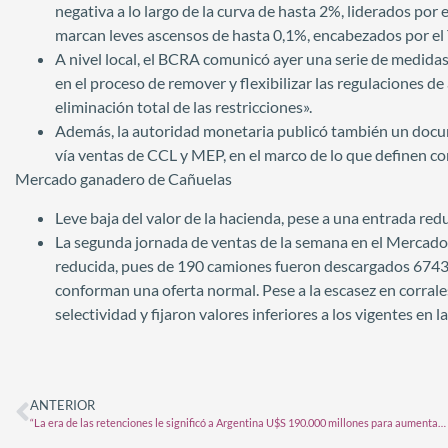
negativa a lo largo de la curva de hasta 2%, liderados por 
marcan leves ascensos de hasta 0,1%, encabezados por el
A nivel local, el BCRA comunicó ayer una serie de medida
en el proceso de remover y flexibilizar las regulaciones d
eliminación total de las restricciones».
Además, la autoridad monetaria publicó también un docume
vía ventas de CCL y MEP, en el marco de lo que definen co
Mercado ganadero de Cañuelas
Leve baja del valor de la hacienda, pese a una entrada r
La segunda jornada de ventas de la semana en el Mercad
reducida, pues de 190 camiones fueron descargados 6743 
conforman una oferta normal. Pese a la escasez en corral
selectividad y fijaron valores inferiores a los vigentes en
ANTERIOR
“La era de las retenciones le significó a Argentina U$S 190.000 millones para aumentar el gasto público”