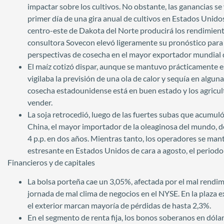
impactar sobre los cultivos. No obstante, las ganancias se
primer día de una gira anual de cultivos en Estados Unidos
centro-este de Dakota del Norte producirá los rendimiento
consultora Sovecon elevó ligeramente su pronóstico para l
perspectivas de cosecha en el mayor exportador mundial d
El maíz cotizó dispar, aunque se mantuvo prácticamente es
vigilaba la previsión de una ola de calor y sequía en algun
cosecha estadounidense está en buen estado y los agric
vender.
La soja retrocedió, luego de las fuertes subas que acumul
China, el mayor importador de la oleaginosa del mundo, d
4 p.p. en dos años. Mientras tanto, los operadores se man
estresante en Estados Unidos de cara a agosto, el periodo 
Financieros y de capitales
La bolsa porteña cae un 3,05%, afectada por el mal rendimi
jornada de mal clima de negocios en el NYSE. En la plaza 
el exterior marcan mayoría de pérdidas de hasta 2,3%.
En el segmento de renta fija, los bonos soberanos en dóla