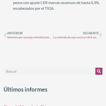
pesos con ajuste CER marcan ascensos de hasta 0,3%,
encabezados por el TX26.
ANTERIOR
SIGUIENTE
Advierten por una baja refertilización del trigo, que podría afectar la calidad de la cosecha
La molienda de soja creció un 30 % respecto a la campaña pasada y alcanzó un mayor nivel de eficiencia
Últimos informes