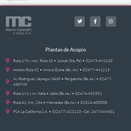
Plantas de Acopio
Ruta 178 y Acc. Ruta 10 • Juncal (Sta. Fe) • 02473-492410
Acceso Ruta 32 • Arroyo Dulce (Bs. As.) • 02477-491213
Av. Rodríguez Jáuregui 3480 • Pergamino (Bs.As.) • 02477-
430790
Ruta 191 y Av. Italia • Salto (Bs.As.) • 02474-431551
Ruta 41, Km. 234 • Mercedes (Bs.As.) • 02324-405000
PSA La California S.A. • (02477) 422113 - Cel. 2477468801