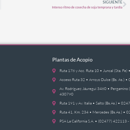
SIGUIENTE
Intenso ritmo de cosecha de soja temprana y tardía
Plantas de Acopio
Ruta 178 y Acc. Ruta 10 • Juncal (Sta. F
Acceso Ruta 32 • Arroyo Dulce (Bs. As.)
Av. Rodríguez Jáuregui 3480 • Pergamino 
430790
Ruta 191 y Av. Italia • Salto (Bs.As.) • 0
Ruta 41, Km. 234 • Mercedes (Bs.As.) •
PSA La California S.A. • (02477) 422113