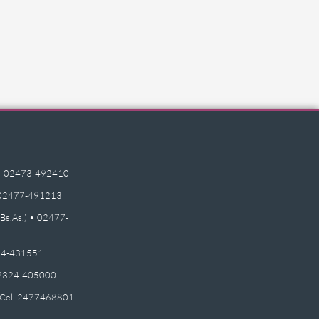
e) • 02473-492410
 • 02477-491213
(Bs.As.) • 02477-
2474-431551
 02324-405000
 - Cel. 2477468801