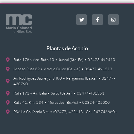
Plantas de Acopio
Ruta 178 y Acc. Ruta 10 • Juncal (Sta. Fe) • 02473-492410
Acceso Ruta 32 • Arroyo Dulce (Bs. As.) • 02477-491213
Av. Rodríguez Jáuregui 3480 • Pergamino (Bs.As.) • 02477-
430790
Ruta 191 y Av. Italia • Salto (Bs.As.) • 02474-431551
Ruta 41, Km. 234 • Mercedes (Bs.As.) • 02324-405000
PSA La California S.A. • (02477) 422113 - Cel. 2477468801