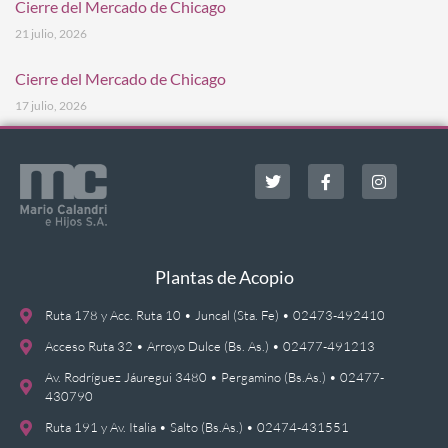
Cierre del Mercado de Chicago
21 julio, 2026
Cierre del Mercado de Chicago
17 julio, 2026
Plantas de Acopio
Ruta 178 y Acc. Ruta 10 • Juncal (Sta. Fe) • 02473-492410
Acceso Ruta 32 • Arroyo Dulce (Bs. As.) • 02477-491213
Av. Rodríguez Jáuregui 3480 • Pergamino (Bs.As.) • 02477-
430790
Ruta 191 y Av. Italia • Salto (Bs.As.) • 02474-431551