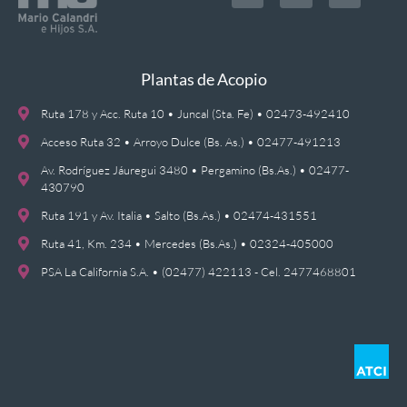
Plantas de Acopio
Ruta 178 y Acc. Ruta 10 • Juncal (Sta. Fe) • 02473-492410
Acceso Ruta 32 • Arroyo Dulce (Bs. As.) • 02477-491213
Av. Rodríguez Jáuregui 3480 • Pergamino (Bs.As.) • 02477-
430790
Ruta 191 y Av. Italia • Salto (Bs.As.) • 02474-431551
Ruta 41, Km. 234 • Mercedes (Bs.As.) • 02324-405000
PSA La California S.A. • (02477) 422113 - Cel. 2477468801