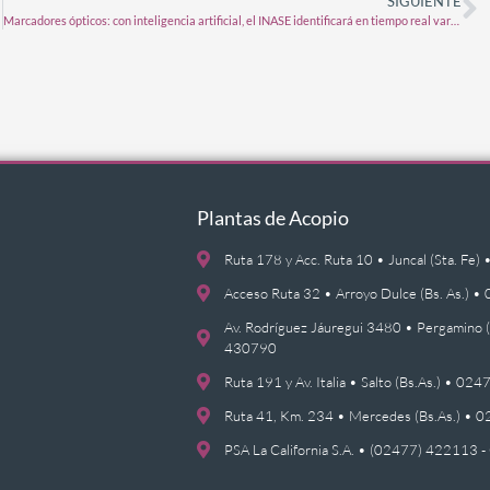
SIGUIENTE
Marcadores ópticos: con inteligencia artificial, el INASE identificará en tiempo real variedades de soja
Plantas de Acopio
Ruta 178 y Acc. Ruta 10 • Juncal (Sta. F
Acceso Ruta 32 • Arroyo Dulce (Bs. As.)
Av. Rodríguez Jáuregui 3480 • Pergamino 
430790
Ruta 191 y Av. Italia • Salto (Bs.As.) • 0
Ruta 41, Km. 234 • Mercedes (Bs.As.) •
PSA La California S.A. • (02477) 422113