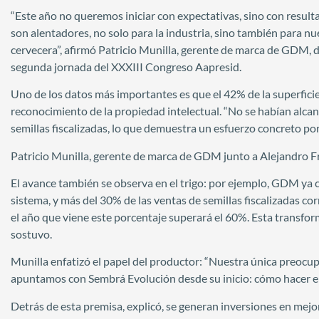
“Este año no queremos iniciar con expectativas, sino con result
son alentadores, no solo para la industria, sino también para n
cervecera”, afirmó Patricio Munilla, gerente de marca de GDM, d
segunda jornada del XXXIII Congreso Aapresid.
Uno de los datos más importantes es que el 42% de la superfici
reconocimiento de la propiedad intelectual. “No se habían alca
semillas fiscalizadas, lo que demuestra un esfuerzo concreto por
Patricio Munilla, gerente de marca de GDM junto a Alejandro F
El avance también se observa en el trigo: por ejemplo, GDM ya 
sistema, y más del 30% de las ventas de semillas fiscalizadas 
el año que viene este porcentaje superará el 60%. Esta transforma
sostuvo.
Munilla enfatizó el papel del productor: “Nuestra única preocupa
apuntamos con Sembrá Evolución desde su inicio: cómo hacer el 
Detrás de esta premisa, explicó, se generan inversiones en mejor