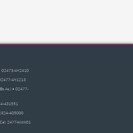
e) • 02473-492410
 • 02477-491213
(Bs.As.) • 02477-
2474-431551
 02324-405000
 - Cel. 2477468801