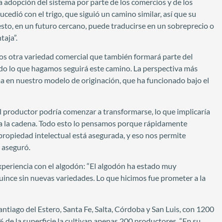
 adopción del sistema por parte de los comercios y de los
cedió con el trigo, que siguió un camino similar, así que su
esto, en un futuro cercano, puede traducirse en un sobreprecio o
taja”.
os otra variedad comercial que también formará parte del
do lo que hagamos seguirá este camino. La perspectiva más
ma en nuestro modelo de originación, que ha funcionado bajo el
el productor podría comenzar a transformarse, lo que implicaría
da la cadena. Todo esto lo pensamos porque rápidamente
ropiedad intelectual está asegurada, y eso nos permite
 aseguró.
experiencia con el algodón: “El algodón ha estado muy
ince sin nuevas variedades. Lo que hicimos fue prometer a la
ntiago del Estero, Santa Fe, Salta, Córdoba y San Luis, con 1200
 de la superficie la cultivan apenas 200 productores. “En su