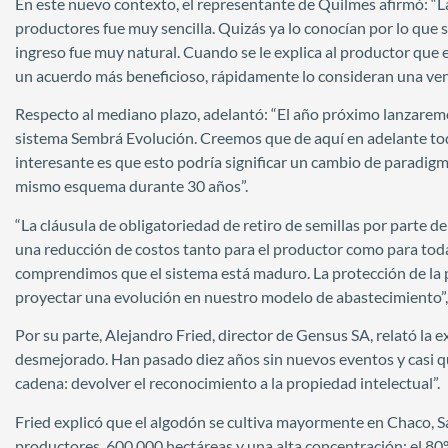
En este nuevo contexto, el representante de Quilmes afirmó: “La
productores fue muy sencilla. Quizás ya lo conocían por lo que su
ingreso fue muy natural. Cuando se le explica al productor que 
un acuerdo más beneficioso, rápidamente lo consideran una ven
Respecto al mediano plazo, adelantó: “El año próximo lanzarem
sistema Sembrá Evolución. Creemos que de aquí en adelante to
interesante es que esto podría significar un cambio de paradig
mismo esquema durante 30 años”.
“La cláusula de obligatoriedad de retiro de semillas por parte d
una reducción de costos tanto para el productor como para to
comprendimos que el sistema está maduro. La protección de la p
proyectar una evolución en nuestro modelo de abastecimiento”,
Por su parte, Alejandro Fried, director de Gensus SA, relató la 
desmejorado. Han pasado diez años sin nuevos eventos y casi qu
cadena: devolver el reconocimiento a la propiedad intelectual”.
Fried explicó que el algodón se cultiva mayormente en Chaco, Sa
productores, 600.000 hectáreas y una alta concentración: el 80%