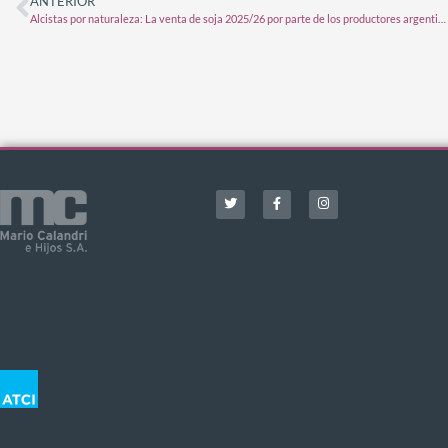
ANTERIOR
Alcistas por naturaleza: La venta de soja 2025/26 por parte de los productores argentinos es bajísima