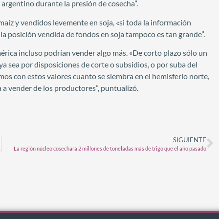
 argentino durante la presión de cosecha”.
aíz y vendidos levemente en soja, «si toda la información
 la posición vendida de fondos en soja tampoco es tan grande”.
érica incluso podrían vender algo más. «De corto plazo sólo un
 sea por disposiciones de corte o subsidios, o por suba del
emos con estos valores cuanto se siembra en el hemisferio norte,
ia a vender de los productores”, puntualizó.
SIGUIENTE
U$S 4 millones
La región núcleo cosechará 2 millones de toneladas más de trigo que el año pasado