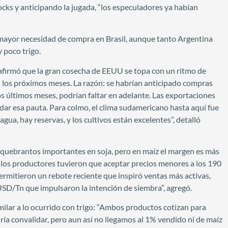
cks y anticipando la jugada, “los especuladores ya habían
y mayor necesidad de compra en Brasil, aunque tanto Argentina
 poco trigo.
l afirmó que la gran cosecha de EEUU se topa con un ritmo de
 los próximos meses. La razón: se habrían anticipado compras
os últimos meses, podrían faltar en adelante. Las exportaciones
ar esa pauta. Para colmo, el clima sudamericano hasta aquí fue
gua, hay reservas, y los cultivos están excelentes”, detalló
 quebrantos importantes en soja, pero en maíz el margen es más
 y los productores tuvieron que aceptar precios menores a los 190
ermitieron un rebote reciente que inspiró ventas más activas,
0 USD/Tn que impulsaron la intención de siembra”, agregó.
milar a lo ocurrido con trigo: “Ambos productos cotizan para
ría convalidar, pero aun así no llegamos al 1% vendido ni de maíz