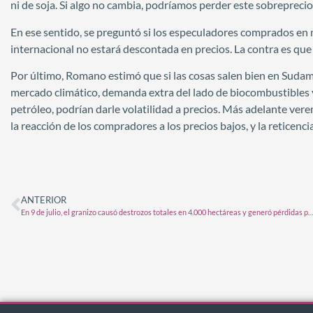
ni de soja. Si algo no cambia, podríamos perder este sobreprecio
En ese sentido, se preguntó si los especuladores comprados en m
internacional no estará descontada en precios. La contra es que
Por último, Romano estimó que si las cosas salen bien en Sudam
mercado climático, demanda extra del lado de biocombustibles ya
petróleo, podrían darle volatilidad a precios. Más adelante ver
la reacción de los compradores a los precios bajos, y la reticenc
ANTERIOR
En 9 de julio, el granizo causó destrozos totales en 4.000 hectáreas y generó pérdidas por 