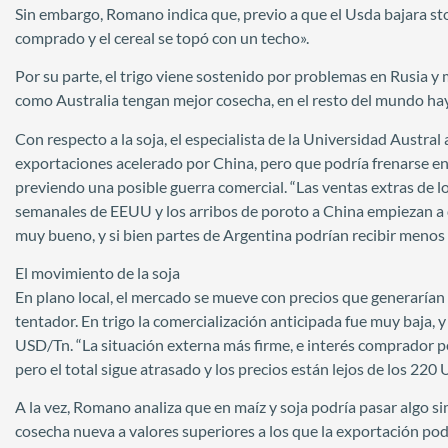
Sin embargo, Romano indica que, previo a que el Usda bajara sto
comprado y el cereal se topó con un techo».
Por su parte, el trigo viene sostenido por problemas en Rusia 
como Australia tengan mejor cosecha, en el resto del mundo hay
Con respecto a la soja, el especialista de la Universidad Austra
exportaciones acelerado por China, pero que podría frenarse en
previendo una posible guerra comercial. “Las ventas extras de l
semanales de EEUU y los arribos de poroto a China empiezan a d
muy bueno, y si bien partes de Argentina podrían recibir menos a
El movimiento de la soja
En plano local, el mercado se mueve con precios que generarían
tentador. En trigo la comercialización anticipada fue muy baja,
USD/Tn. “La situación externa más firme, e interés comprador p
pero el total sigue atrasado y los precios están lejos de los 22
A la vez, Romano analiza que en maíz y soja podría pasar algo si
cosecha nueva a valores superiores a los que la exportación pod