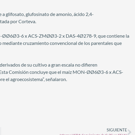
 a glifosato, glufosinato de amonio, ácido 2,4-
entada por Corteva.
MON-ØØ6Ø3-6 x ACS-ZMØØ3-2 x DAS-4Ø278-9, que contiene la
o mediante cruzamiento convencional de los parentales que
erivados de su cultivo a gran escala no difieren
M. “Esta Comisión concluye que el maíz MON-ØØ6Ø3-6 x ACS-
 el agroecosistema”, señalaron.
SIGUIENTE