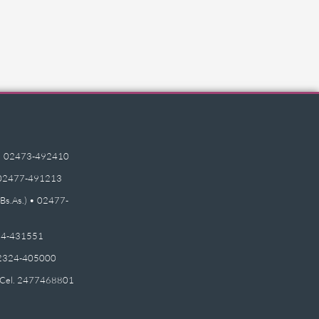
e) • 02473-492410
 • 02477-491213
(Bs.As.) • 02477-
2474-431551
 02324-405000
 - Cel. 2477468801