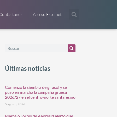
Contactanos
Acceso Extranet
Últimas noticias
Comenzó la siembra de girasol y se
puso en marcha la campaña gruesa
2026/27 en el centro-norte santafesino
5 agosto, 2026
Marcelo Torres de Aapresid alertó que