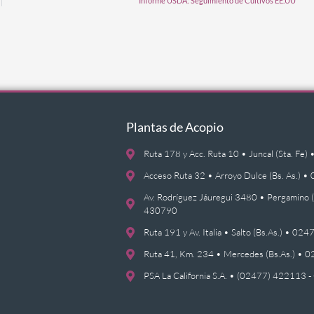
Informe USDA: Seguimiento de Cultivos EE.UU
Plantas de Acopio
Ruta 178 y Acc. Ruta 10 • Juncal (Sta. F
Acceso Ruta 32 • Arroyo Dulce (Bs. As.)
Av. Rodríguez Jáuregui 3480 • Pergamino 
430790
Ruta 191 y Av. Italia • Salto (Bs.As.) • 0
Ruta 41, Km. 234 • Mercedes (Bs.As.) •
PSA La California S.A. • (02477) 422113