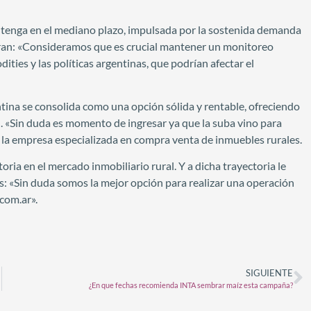
ntenga en el mediano plazo, impulsada por la sostenida demanda
aran: «Consideramos que es crucial mantener un monitoreo
ties y las políticas argentinas, que podrían afectar el
ina se consolida como una opción sólida y rentable, ofreciendo
l. «Sin duda es momento de ingresar ya que la suba vino para
 la empresa especializada en compra venta de inmuebles rurales.
ia en el mercado inmobiliario rural. Y a dicha trayectoria le
s: «Sin duda somos la mejor opción para realizar una operación
com.ar».
SIGUIENTE
¿En que fechas recomienda INTA sembrar maíz esta campaña?