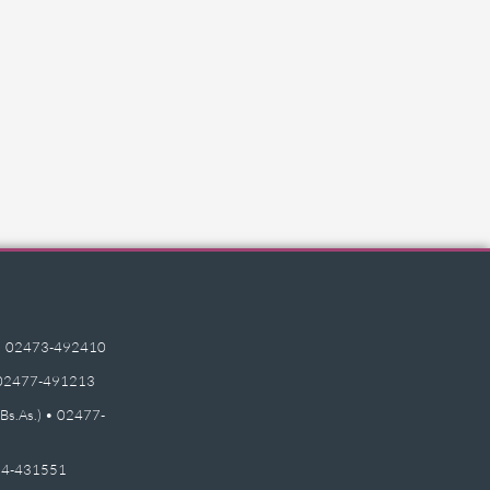
e) • 02473-492410
 • 02477-491213
(Bs.As.) • 02477-
2474-431551