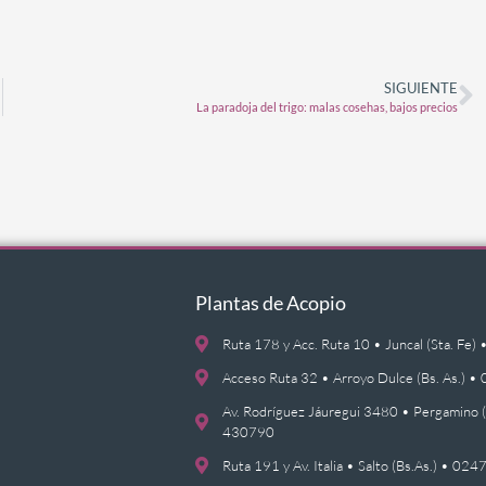
SIGUIENTE
La paradoja del trigo: malas cosehas, bajos precios
Plantas de Acopio
Ruta 178 y Acc. Ruta 10 • Juncal (Sta. F
Acceso Ruta 32 • Arroyo Dulce (Bs. As.)
Av. Rodríguez Jáuregui 3480 • Pergamino 
430790
Ruta 191 y Av. Italia • Salto (Bs.As.) • 0