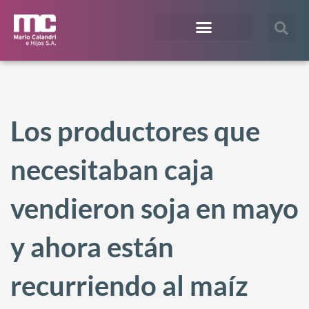
¿En qué te podemos ayudar?
Acceso Extranet
Los productores que
necesitaban caja
vendieron soja en mayo
y ahora están
recurriendo al maíz