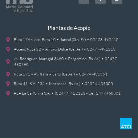
Plantas de Acopio
Ruta 178 y Acc. Ruta 10 • Juncal (Sta. Fe) • 02473-492410
Acceso Ruta 32 • Arroyo Dulce (Bs. As.) • 02477-491213
Av. Rodríguez Jáuregui 3480 • Pergamino (Bs.As.) • 02477-
430790
Ruta 191 y Av. Italia • Salto (Bs.As.) • 02474-431551
Ruta 41, Km. 234 • Mercedes (Bs.As.) • 02324-405000
PSA La California S.A. • (02477) 422113 - Cel. 2477468801